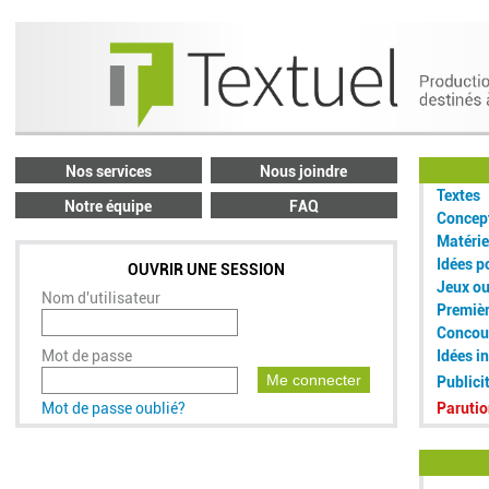
Nos services
Nous joindre
Textes
Notre équipe
FAQ
Concept
Matérie
Idées p
OUVRIR UNE SESSION
Jeux o
Nom d'utilisateur
Premiè
Concou
Mot de passe
Idées i
Me connecter
Publici
Mot de passe oublié?
Parutio