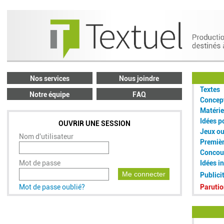
Nos services
Nous joindre
Textes
Notre équipe
FAQ
Concept
Matérie
Idées p
OUVRIR UNE SESSION
Jeux o
Nom d'utilisateur
Premiè
Concou
Mot de passe
Idées i
Me connecter
Publici
Mot de passe oublié?
Parutio