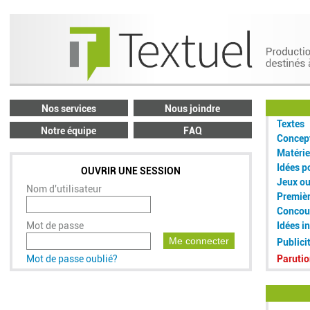
Nos services
Nous joindre
Textes
Notre équipe
FAQ
Concept
Matérie
Idées p
OUVRIR UNE SESSION
Jeux o
Nom d'utilisateur
Premiè
Concou
Mot de passe
Idées i
Me connecter
Publici
Mot de passe oublié?
Parutio