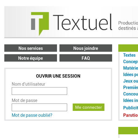
Nos services
Nous joindre
Textes
Notre équipe
FAQ
Concept
Matérie
Idées p
OUVRIR UNE SESSION
Jeux o
Nom d'utilisateur
Premiè
Concou
Mot de passe
Idées i
Me connecter
Publici
Mot de passe oublié?
Parutio