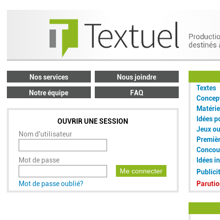
Nos services
Nous joindre
Textes
Notre équipe
FAQ
Concept
Matérie
Idées p
OUVRIR UNE SESSION
Jeux o
Nom d'utilisateur
Premiè
Concou
Mot de passe
Idées i
Me connecter
Publici
Mot de passe oublié?
Parutio