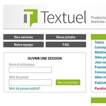
Nos services
Nous joindre
Textes
Notre équipe
FAQ
Concept
Matérie
Idées p
OUVRIR UNE SESSION
Jeux o
Nom d'utilisateur
Premiè
Concou
Mot de passe
Idées i
Me connecter
Publici
Mot de passe oublié?
Parutio